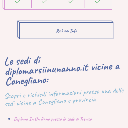
Richiedi Info
Le sedi di
diplomarsiinunanno.it vicine a
Conegliano:
Scopri e richiedi informazioni presso una delle
sedi vicine a Conegliano e provincia
Diploma In Un Anno presso la sede di Treviso