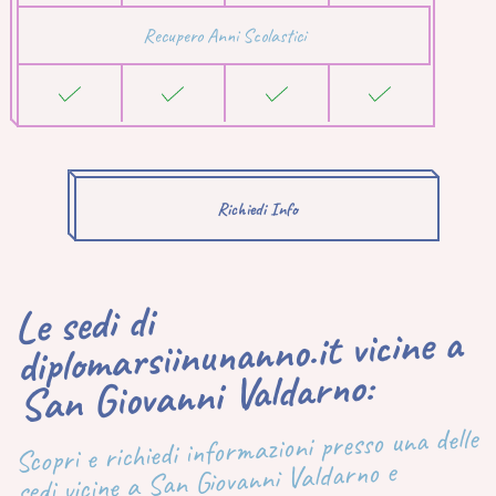
Recupero Anni Scolastici
Richiedi Info
Le sedi di
diplomarsiinunanno.it vicine a
San Giovanni Valdarno:
Scopri e richiedi informazioni presso una delle
sedi vicine a San Giovanni Valdarno e