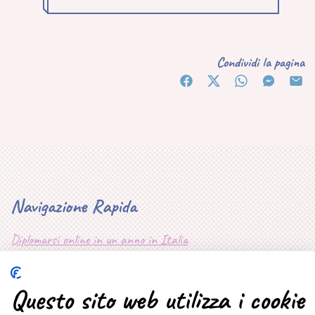
Condividi la pagina
Navigazione Rapida
Diplomarsi online in un anno in Italia
Mappa Sito
Questo sito web utilizza i cookie
Privacy Policy