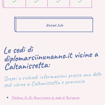
Richiedi Info
Le sedi di
diplomarsiinunanno.it vicine a
Caltanissetta:
Scopri e richiedi informazioni presso una delle
sedi vicine a Caltanissetta e provincia
Diploma In Un Anno presso la sede di Agrigento