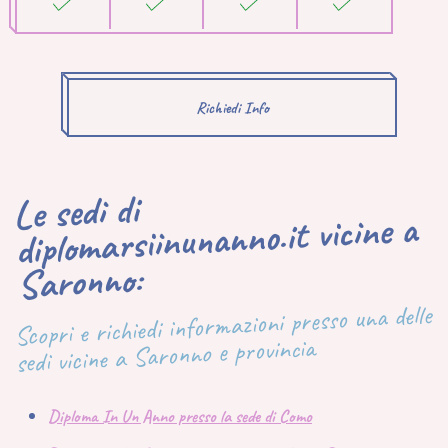
Richiedi Info
Le sedi di
diplomarsiinunanno.it vicine a
Saronno:
Scopri e richiedi informazioni presso una delle
sedi vicine a Saronno e provincia
Diploma In Un Anno presso la sede di Como