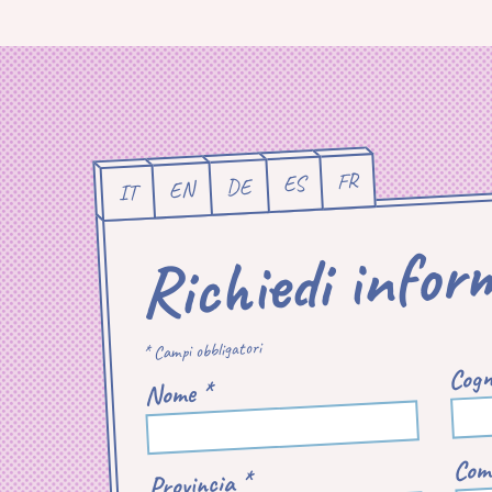
FR
ES
DE
EN
IT
Richiedi infor
* Campi obbligatori
Cogn
Nome *
Com
Provincia *