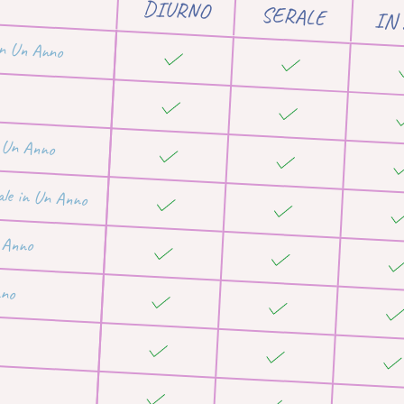
DIURNO
SERALE
IN
in Un Anno
n Un Anno
ale in Un Anno
n Anno
nno