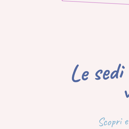
Le 
mar
v
Scopri e