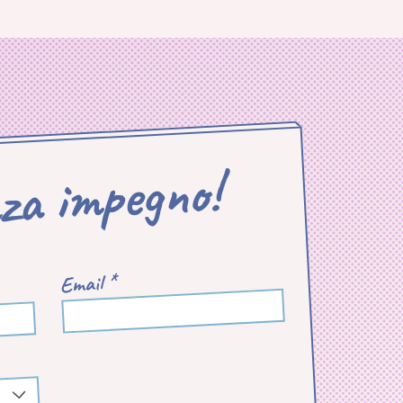
nza impegno!
Email *