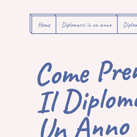
Home
Diplomarsi in un anno
Diplom
C
M
Pr
De
I
Dip
N
Vi
Ar
N