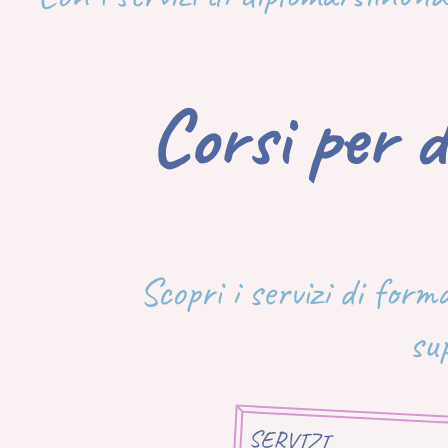
Corsi per d
Scopri i servizi di form
su
SERVIZI