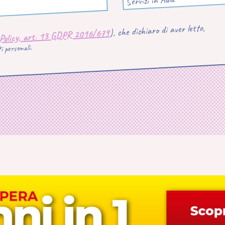
Servizi in Aula
), che dichiaro di aver letto,
 Policy, art. 13 GDPR 2016/679
 personali.