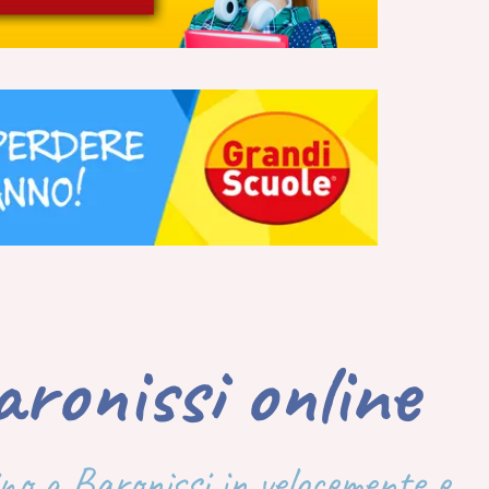
ronissi online
cino a Baronissi in velocemente e