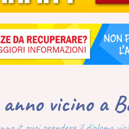
 anno vicino a Ba
nno.it puoi prendere il diploma vi