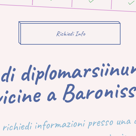
Richiedi Info
sedi di d
siinunann
icine
Baronissi
 richiedi informazioni presso una d