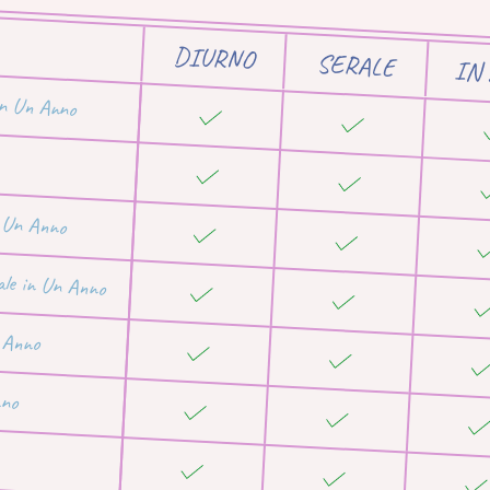
DIURNO
SERALE
IN
in Un Anno
n Un Anno
ale in Un Anno
n Anno
nno