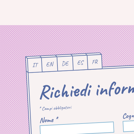
FR
ES
DE
EN
IT
Richiedi infor
* Campi obbligatori
Cogn
Nome *