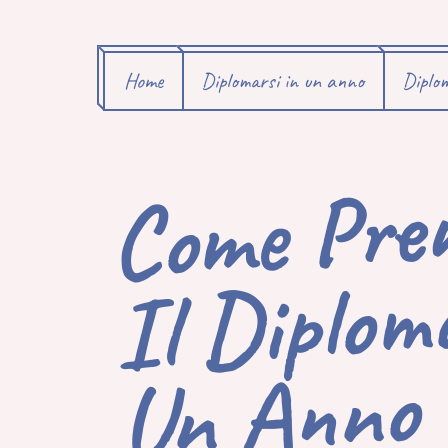
Home
Diplomarsi in un anno
Diplom
C
M
Pr
De
I
Dip
N
Vi
Ge
N