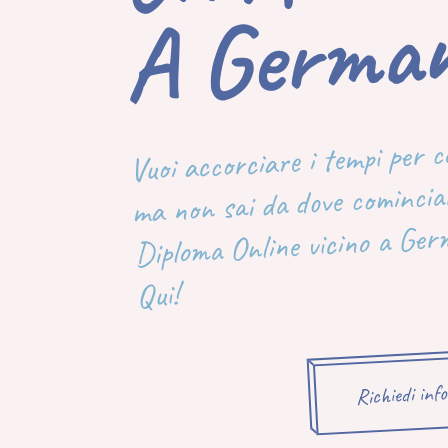
Ne
Vuoi accorciare i tempi per 
ma non sai da dove cominciar
Diploma Online vicino a Ge
Qui!
Richiedi inf