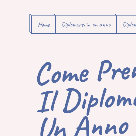
Home
Diplomarsi in un anno
Diplom
C
M
Pr
De
I
Dip
N
Vi
N