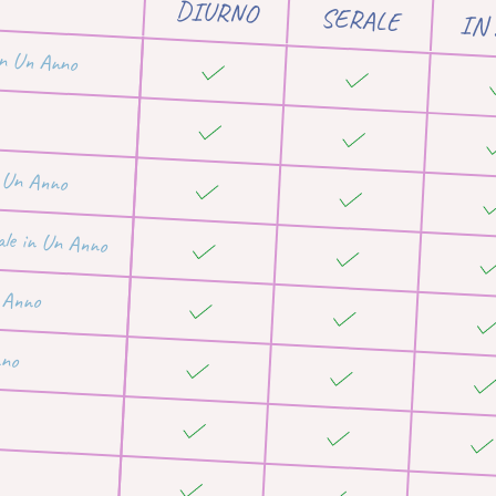
DIURNO
SERALE
IN
in Un Anno
n Un Anno
ale in Un Anno
n Anno
nno