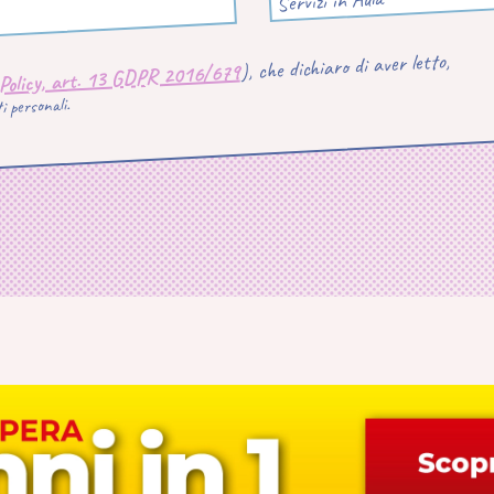
Servizi in Aula
), che dichiaro di aver letto,
 Policy, art. 13 GDPR 2016/679
 personali.