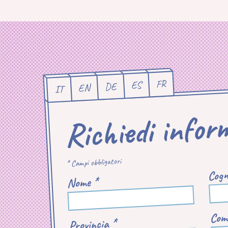
FR
ES
DE
EN
IT
Richiedi infor
* Campi obbligatori
Cogn
Nome *
Com
Provincia *