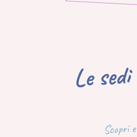
Le 
mar
Scopri e