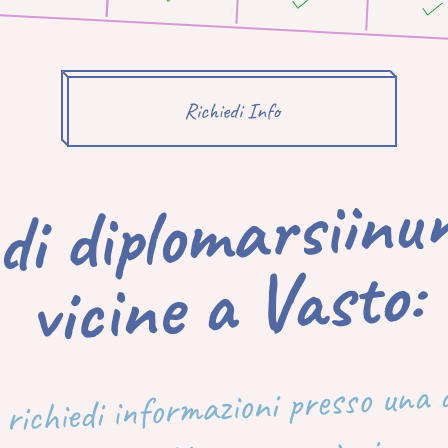
Richiedi Info
sedi di d
siinunann
vicine a Vasto:
 richiedi informazioni presso una d