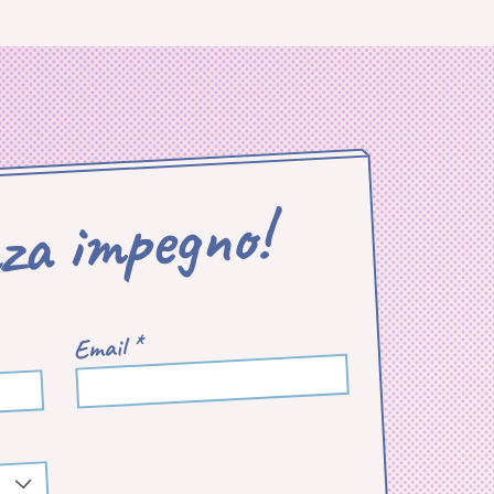
nza impegno!
Email *