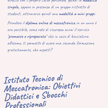
diretto con il proprio tutor personale, quindi
in
modalità
singola
, oppure in presenza di un gruppo ristretto di
studenti, attraverso quindi una
modalità a mini grupp
i
.
Prendere il
diploma online di meccatronica
in un anno è
ora possibile, come rete di sicurezza avrai il servizio
"
promosso o ripreparato
" che in caso di bocciatura
all'esame, ti permette di avere una seconda formazione
gratuitamente, che aspetti?
Istituto Tecnico di
Meccatronica: Obiettivi
Didattici e Sbocchi
Professionali