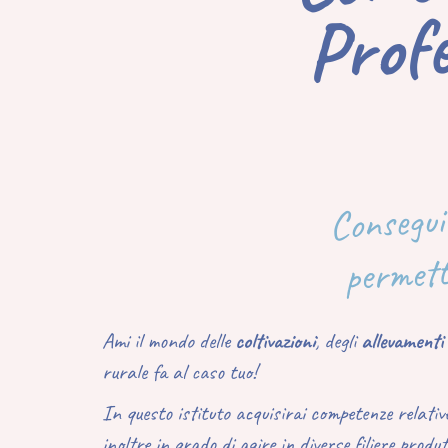
Ag
Consegui
permette
Ami il mondo delle
coltivazioni
, degli
allevamenti
rurale fa al caso tuo!
In questo istituto acquisirai competenze relativ
inoltre in grado di agire in diverse filiere produt