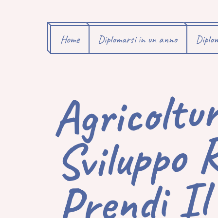
Home
Diplomarsi in un anno
Diplom
Agricol
Svilu
Ru
Pr
D
Dip
Al
Il