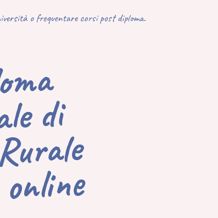
università o frequentare corsi post diploma.
o
iplo
a
uppo
ale di
le
 online