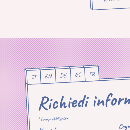
FR
ES
DE
EN
IT
Richiedi infor
* Campi obbligatori
Cogn