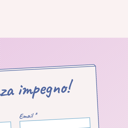
nza impegno!
Email *