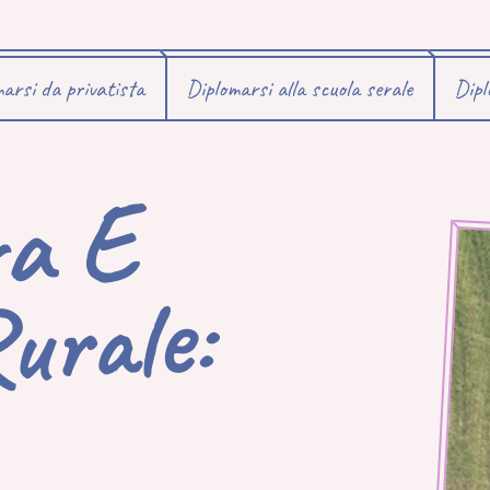
arsi da privatista
Diplomarsi alla scuola serale
Dipl
tur
A
E
ppo
r
e
N
i
lo
M
A
I
N
U
A
N
e: