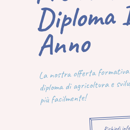
No
La nostra offerta formativa t
diploma di agricoltura e svil
più facilmente!
Richiedi inf